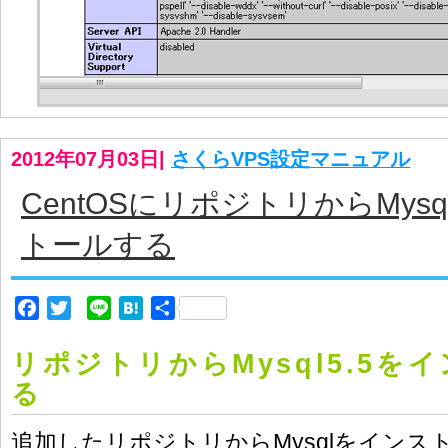
2012年07月03日
|
さくらVPS設定マニュアル
CentOSにリポジトリからMysq
トールする
Facebook
Twitter
Line
Hatena
共
有
リポジトリからMysql5.5を
る
追加したリポジトリからMysqlをイン