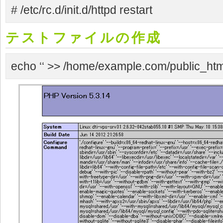
# /etc/rc.d/init.d/httpd restart
テストファイルの作成
echo ‘
‘ >> /home/example.com/public_htm