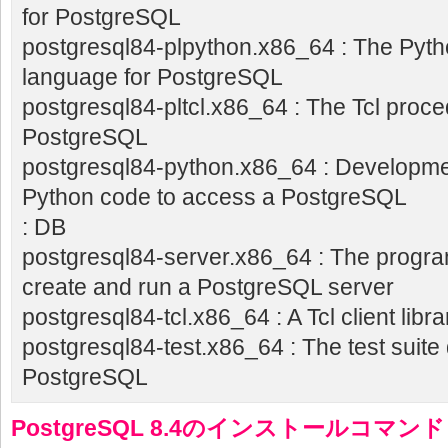
for PostgreSQL
postgresql84-plpython.x86_64 : The Pyth
language for PostgreSQL
postgresql84-pltcl.x86_64 : The Tcl proce
PostgreSQL
postgresql84-python.x86_64 : Developme
Python code to access a PostgreSQL
: DB
postgresql84-server.x86_64 : The progr
create and run a PostgreSQL server
postgresql84-tcl.x86_64 : A Tcl client lib
postgresql84-test.x86_64 : The test suite 
PostgreSQL
PostgreSQL 8.4のインストールコマンド