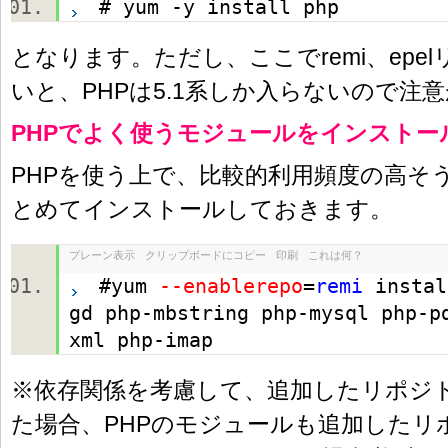
# yum -y install php
となります。ただし、ここでremi、epe
いと、PHPは5.1系しか入らないので注
PHPでよく使うモジュールをインストー
PHPを使う上で、比較的利用頻度の高そ
とめてインストールしておきます。
プレーン表示
クリップボードにコピー
印刷
これは何？
#yum
--enablerepo
=
remi
instal
gd php-mbstring php-mysql php-p
xml php-imap
※依存関係を考慮して、追加したリポジト
た場合、PHPのモジュールも追加したリ