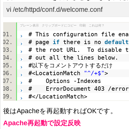
vi /etc/httpd/conf.d/welcome.conf
プレーン表示
クリップボードにコピー
印刷
これは何？
# This configuration file en
# page
if
there is no
default
# the root URL. To disable 
# out all the lines below.
#以下をコメントアウトするだけ
#<LocationMatch
"^/+$"
>
# Options -Indexes
# ErrorDocument 403 /erro
#</LocationMatch>
後はApacheを再起動すればOKです。
Apache再起動で設定反映