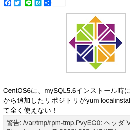
Facebook
Twitter
Line
Hatena
共
有
CentOS6に、mySQL5.6インストール時
から追加したリポジトリがyum localins
て全く使えない！
警告: /var/tmp/rpm-tmp.PvyEG0: ヘッダ 