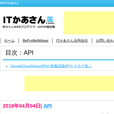
API ITかあさん
ホーム
BpProfileWidget
ITかあさん合同会社
お問い合わ
目次：API
GoogleCloudVisionAPIの画像認識APIを５分で遊ぶ
2018年04月04日
|
API