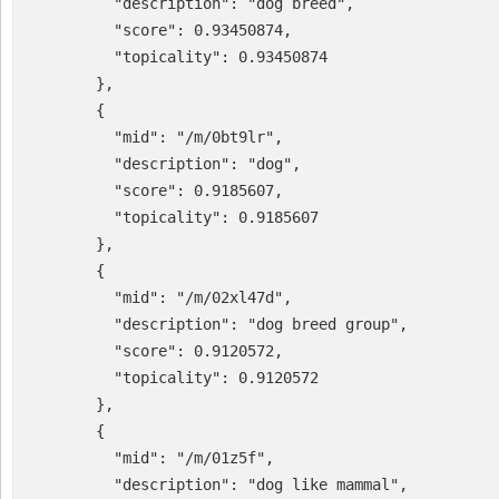
          "description": "dog breed",

          "score": 0.93450874,

          "topicality": 0.93450874

        },

        {

          "mid": "/m/0bt9lr",

          "description": "dog",

          "score": 0.9185607,

          "topicality": 0.9185607

        },

        {

          "mid": "/m/02xl47d",

          "description": "dog breed group",

          "score": 0.9120572,

          "topicality": 0.9120572

        },

        {

          "mid": "/m/01z5f",

          "description": "dog like mammal",
