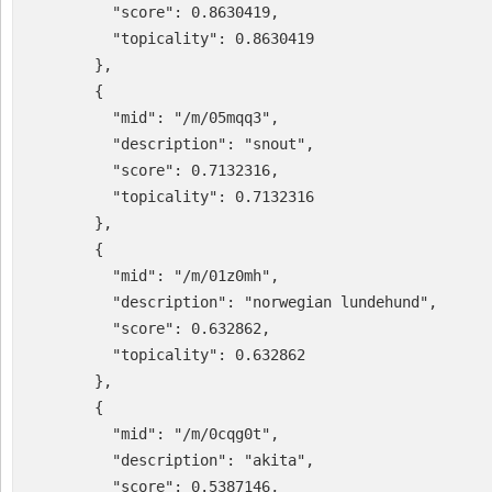
          "score": 0.8630419,

          "topicality": 0.8630419

        },

        {

          "mid": "/m/05mqq3",

          "description": "snout",

          "score": 0.7132316,

          "topicality": 0.7132316

        },

        {

          "mid": "/m/01z0mh",

          "description": "norwegian lundehund",

          "score": 0.632862,

          "topicality": 0.632862

        },

        {

          "mid": "/m/0cqg0t",

          "description": "akita",

          "score": 0.5387146,
