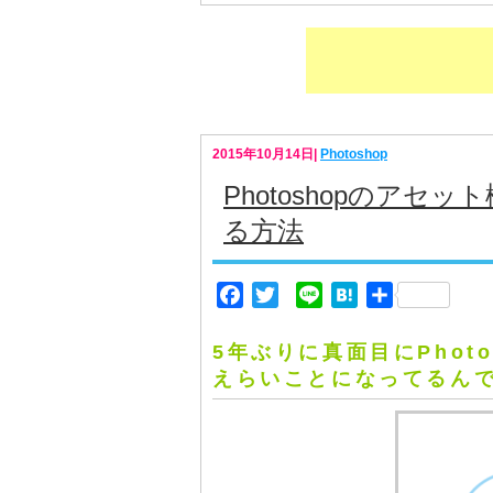
2015年10月14日
|
Photoshop
Photoshopのア
る方法
Facebook
Twitter
Line
Hatena
共
有
5年ぶりに真面目にPhot
えらいことになってるん