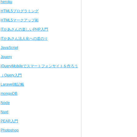
heroku
HTML5プログラミング
HTML5マークアップ術
ITかあさんの楽しいPHP入門
ITかあさん法人化への道のり
JavaScript
Jquery
jQueryMobileでスマートフォンサイトを作ろう
ｊQuery入門
Laravel雑記帳
mongoDB
Node
Nuxt
PEAR入門
Photoshop