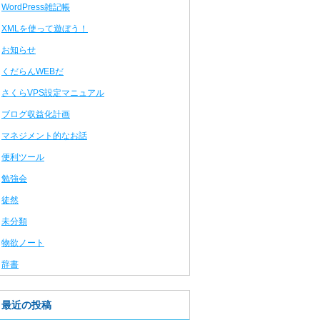
WordPress雑記帳
XMLを使って遊ぼう！
お知らせ
くだらんWEBだ
さくらVPS設定マニュアル
ブログ収益化計画
マネジメント的なお話
便利ツール
勉強会
徒然
未分類
物欲ノート
辞書
最近の投稿