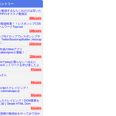
エントリー
Pを勉強するならこれだけは言いた
PHPのオススメ勉強法
496users
be製超軽量！！レスポンシブCSS
ムワークTopcoat
149users
ッグ&ドロップでレスポンシブサ
itterBootstrapBuilder Jetstrap
..
122users
図作成のWebアプリ
qldesignerが素敵！
118users
rantでpingが通らない！ゆえに
rantネットワークを学び直したよ
57users
あさん
54users
ascriptスクレイピング！
y.xdomainajax.js
52users
もスクレイピング！DOM要素を
抜くSimple HTML Dom
51users
0人規模の勉強会をやってみて分か