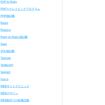
PHP to Ruby
PHPスクレイピングプログラム
PHP雑記帳
React
React.js
Ruby on Rails 雑記帳
Sass
SQL雑記帳
Topcoat
TwitterAPI
Vagrant
Vue.js
WEBサイトテクニック
WEBデザイン
WEB制作での転職活動