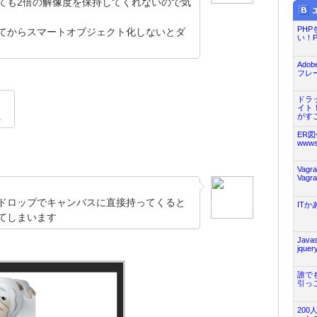
ても2倍の解像度を保持してくれないので気
PH
てからスマートオブジェクト化しないとダ
い！
Ado
フレー
ドラ
イト！Tw
。
がすご.
ER
wwws
Vag
Vag
ドロップでキャンバスに直接持ってくると
ITか
てしまいます
Jav
jquer
誰で
引っこ
20