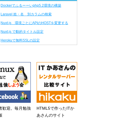
Dockerでふるーーいphp5.2環境の構築
Laravel 姓・名 別カラムの検索
Nuxt.js 環境ごとにAPIのHOSTを変更する
Nuxt.js で動的タイトル設定
Herokuで無料SSLの設定
者歓迎。毎月勉強
HTML5で作ったITか
催
あさんのサイト