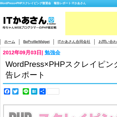
WordPress×PHPスクレイピング復習会 報告レポート ITかあさん
ホーム
BpProfileWidget
ITかあさん合同会社
お問い合わ
2012年09月03日
|
勉強会
WordPress×PHPスクレイ
告レポート
Facebook
Twitter
Line
Hatena
共
有