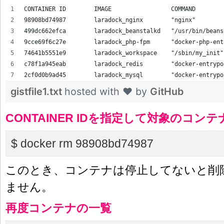
CONTAINER ID        IMAGE                 COMMAND        
98908bd74987        laradock_nginx        "nginx"        
499dc662efca        laradock_beanstalkd   "/usr/bin/beans
9cce69f6c27e        laradock_php-fpm      "docker-php-ent
74641b5551e9        laradock_workspace    "/sbin/my_init"
c78f1a945eab        laradock_redis        "docker-entrypo
2cf0d0b9ad45        laradock_mysql        "docker-entrypo
gistfile1.txt
hosted with ❤ by
GitHub
CONTAINER IDを指定して対象のコン
$ docker rm 98908bd74987
このとき、コンテナは停止してないと削
ません。
再度コンテナの一覧