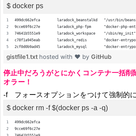
$ docker ps
499dc662efca        laradock_beanstalkd   "/usr/bin/beans
9cce69f6c27e        laradock_php-fpm      "docker-php-ent
74641b5551e9        laradock_workspace    "/sbin/my_init"
c78f1a945eab        laradock_redis        "docker-entrypo
2cf0d0b9ad45        laradock_mysql        "docker-entrypo
gistfile1.txt
hosted with ❤ by
GitHub
停止中だろうがとにかくコンテナ一括削
オラー！
-f フォースオプションをつけて強制的
$ docker rm -f $(docker ps -a -q)
499dc662efca
9cce69f6c27e
74641b5551e9