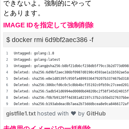
できないよ。強制的にやって
とあります。
IMAGE IDを指定して強制削除
$ docker rmi 6d9bf2aec386 -f
Untagged: golang:1.8
Untagged: golang:latest
Untagged: golang@sha256:b8bf21db6cf238db5f79cc3b2d773d098
Deleted: sha256:6d9bf2aec386bf0987d0198c4593ae1a1b592ae5a
Deleted: sha256:e8e1d8539fc950fa4899336479207b337467bd318
Deleted: sha256:386bcfd6c0c5c8bb4bcf35192c0fb59c27ceed201
Deleted: sha256:5adb541d6994ed0080bd4820bc2f58f345d24015f
Deleted: sha256:f0b7b9120ff4d381a82197c37b2cb5bd327637bbe
Deleted: sha256:b193abdeac8b7aea2b73dddbcea8e9ca8466172af
gistfile1.txt
hosted with ❤ by
GitHub
未使用のイメージの一括削除