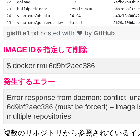
golang                  1.7                 7afbc2b03b9e
buildpack-deps          jessie-scm          3b6383bf333c
ysaotome/ubuntu         14.04               a40a13b00042
ysaotome/go-revel-dev   latest              5629a106dabb
gistfile1.txt
hosted with ❤ by
GitHub
IMAGE IDを指定して削除
$ docker rmi 6d9bf2aec386
発生するエラー
Error response from daemon: conflict: una
6d9bf2aec386 (must be forced) – image i
multiple repositories
複数のリポジトリから参照されているイ