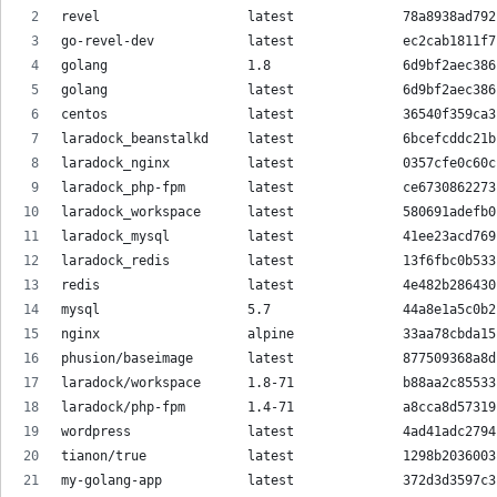
revel                   latest              78a8938ad792
go-revel-dev            latest              ec2cab1811f7
golang                  1.8                 6d9bf2aec386
golang                  latest              6d9bf2aec386
centos                  latest              36540f359ca3
laradock_beanstalkd     latest              6bcefcddc21b
laradock_nginx          latest              0357cfe0c60c
laradock_php-fpm        latest              ce6730862273
laradock_workspace      latest              580691adefb0
laradock_mysql          latest              41ee23acd769
laradock_redis          latest              13f6fbc0b533
redis                   latest              4e482b286430
mysql                   5.7                 44a8e1a5c0b2
nginx                   alpine              33aa78cbda15
phusion/baseimage       latest              877509368a8d
laradock/workspace      1.8-71              b88aa2c85533
laradock/php-fpm        1.4-71              a8cca8d57319
wordpress               latest              4ad41adc2794
tianon/true             latest              1298b2036003
my-golang-app           latest              372d3d3597c3