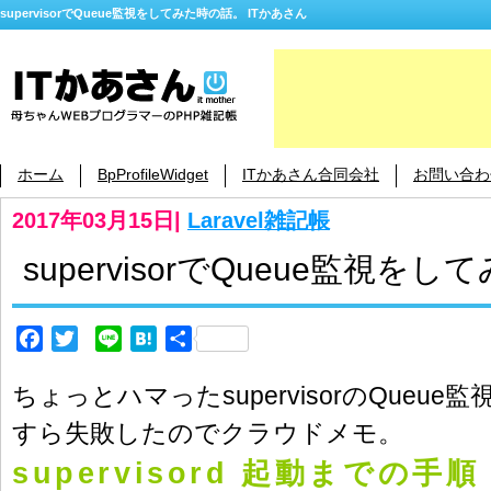
supervisorでQueue監視をしてみた時の話。 ITかあさん
ホーム
BpProfileWidget
ITかあさん合同会社
お問い合わ
2017年03月15日
|
Laravel雑記帳
supervisorでQueue監視を
Facebook
Twitter
Line
Hatena
共
有
ちょっとハマったsupervisorのQueu
すら失敗したのでクラウドメモ。
supervisord 起動までの手順