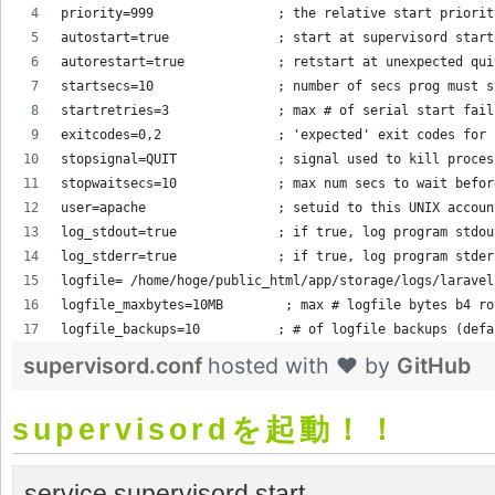
priority=999                ; the relative start priorit
autostart=true              ; start at supervisord start
autorestart=true            ; retstart at unexpected qui
startsecs=10                ; number of secs prog must s
startretries=3              ; max # of serial start fail
exitcodes=0,2               ; 'expected' exit codes for 
stopsignal=QUIT             ; signal used to kill proces
stopwaitsecs=10             ; max num secs to wait befor
user=apache                 ; setuid to this UNIX accoun
log_stdout=true             ; if true, log program stdou
log_stderr=true             ; if true, log program stder
logfile= /home/hoge/public_html/app/storage/logs/laravel
logfile_maxbytes=10MB        ; max # logfile bytes b4 ro
logfile_backups=10          ; # of logfile backups (defa
supervisord.conf
hosted with ❤ by
GitHub
supervisordを起動！！
service supervisord start