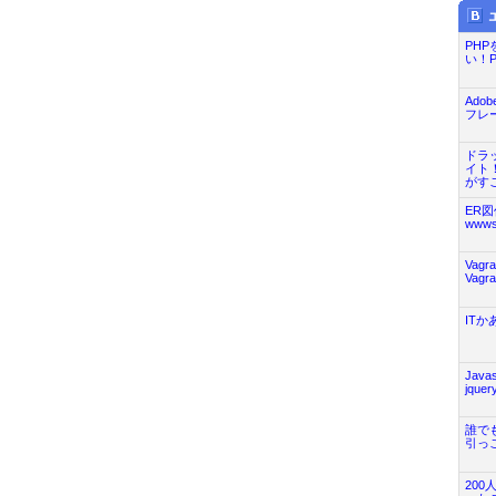
PH
い！
Ado
フレー
ドラ
イト！Tw
がすご.
ER
wwws
Vag
Vag
ITか
Jav
jquer
誰で
引っこ
20