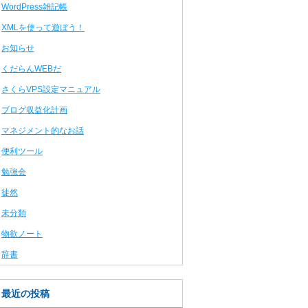
WordPress雑記帳
XMLを使って遊ぼう！
お知らせ
くだらんWEBだ
さくらVPS設定マニュアル
ブログ収益化計画
マネジメント的なお話
便利ツール
勉強会
徒然
未分類
物欲ノート
辞書
最近の投稿