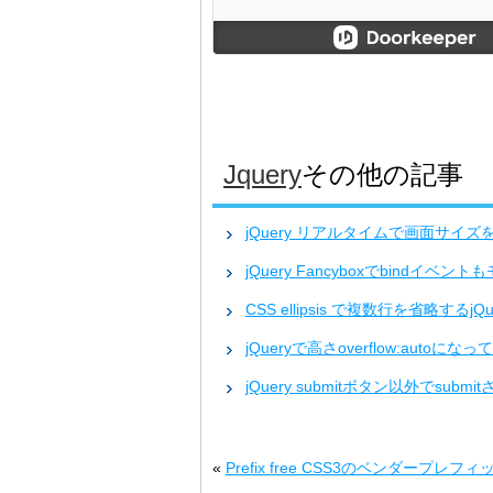
Jquery
その他の記事
jQuery リアルタイムで画面サイズ
jQuery Fancyboxでbindイベ
CSS ellipsis で複数行を省略するj
jQueryで高さoverflow:au
jQuery submitボタン以外でsubm
«
Prefix free CSS3のベンダー