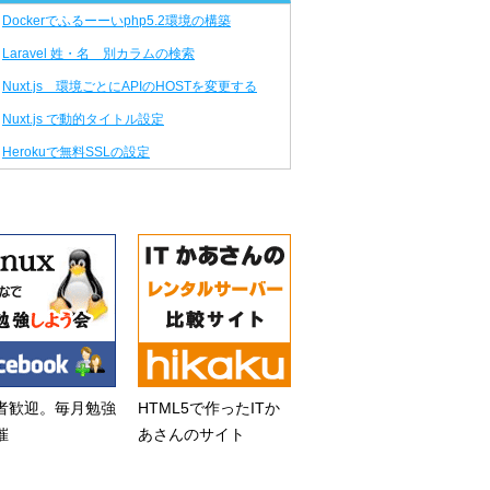
Dockerでふるーーいphp5.2環境の構築
Laravel 姓・名 別カラムの検索
Nuxt.js 環境ごとにAPIのHOSTを変更する
Nuxt.js で動的タイトル設定
Herokuで無料SSLの設定
者歓迎。毎月勉強
HTML5で作ったITか
催
あさんのサイト