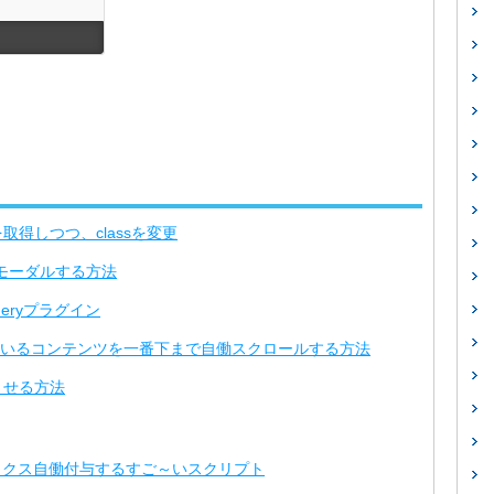
を取得しつつ、classを変更
ントもモーダルする方法
Queryプラグイン
toになっているコンテンツを一番下まで自働スクロールする方法
itさせる方法
プレフィックス自働付与するすご～いスクリプト