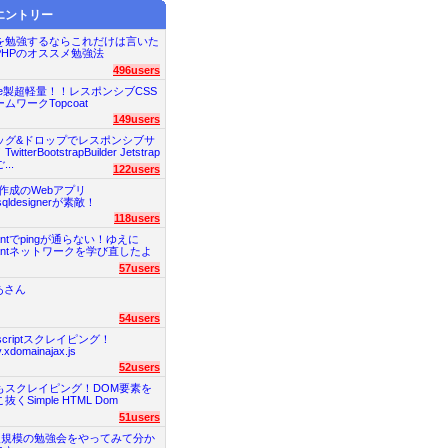
エントリー
Pを勉強するならこれだけは言いた
PHPのオススメ勉強法
496users
be製超軽量！！レスポンシブCSS
ムワークTopcoat
149users
ッグ&ドロップでレスポンシブサ
itterBootstrapBuilder Jetstrap
..
122users
図作成のWebアプリ
qldesignerが素敵！
118users
rantでpingが通らない！ゆえに
rantネットワークを学び直したよ
57users
あさん
54users
ascriptスクレイピング！
y.xdomainajax.js
52users
もスクレイピング！DOM要素を
抜くSimple HTML Dom
51users
0人規模の勉強会をやってみて分か