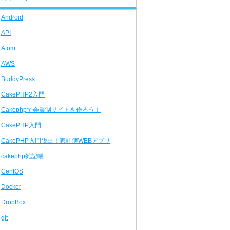
Android
API
Atom
AWS
BuddyPress
CakePHP2入門
Cakephpで会員制サイトを作ろう！
CakePHP入門
CakePHP入門脱出！家計簿WEBアプリ
cakephp雑記帳
CentOS
Docker
DropBox
git