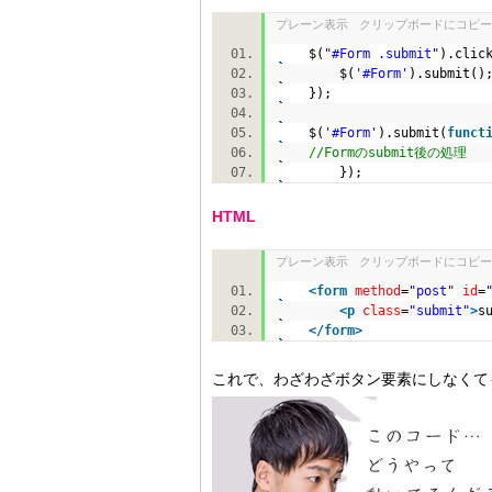
プレーン表示
クリップボードにコピー
$(
"#Form .submit"
).clic
$(
'#Form'
).submit(
});
$(
'#Form'
).submit(
funct
//Formのsubmit後の処理
});
HTML
プレーン表示
クリップボードにコピー
<
form
method
=
"post"
id
=
<
p
class
=
"submit"
>
s
</
form
>
これで、わざわざボタン要素にしなくても