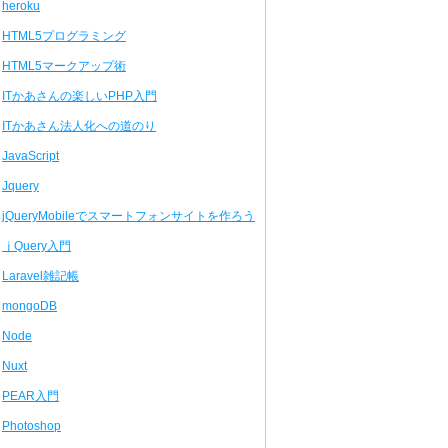
heroku
HTML5プログラミング
HTML5マークアップ術
ITかあさんの楽しいPHP入門
ITかあさん法人化への道のり
JavaScript
Jquery
jQueryMobileでスマートフォンサイトを作ろう
ｊQuery入門
Laravel雑記帳
mongoDB
Node
Nuxt
PEAR入門
Photoshop