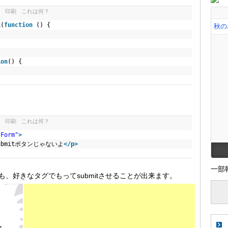
印刷
これは何？
k(
function
() {
);
ion
() {
印刷
これは何？
"Form"
>
ubmitボタンじゃないよ
</
p
>
一部
、好きなタグでもってsubmitさせることが出来ます。