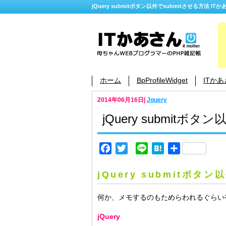
jQuery submitボタン以外でsubmitさせる方法 IT
ホーム
BpProfileWidget
ITか
2014年06月16日
|
Jquery
jQuery submitボタ
Facebook
Twitter
Line
Hatena
共
有
jQuery submitボタ
何か、メモするのもためらわれるぐらい
jQuery