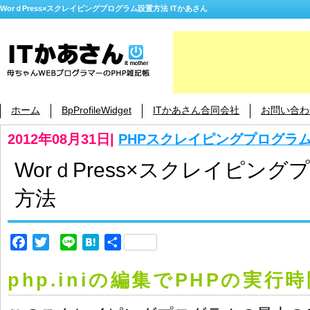
WorｄPress×スクレイピングプログラム設置方法 ITかあさん
ホーム
BpProfileWidget
ITかあさん合同会社
お問い合わ
2012年08月31日
|
PHPスクレイピングプログラ
WorｄPress×スクレイピン
方法
Facebook
Twitter
Line
Hatena
共
有
php.iniの編集でPHPの実