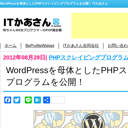
WordPressを母体としたPHPスクレイピングプログラムを公開！ ITかあさん
ホーム
BpProfileWidget
ITかあさん合同会社
お問い合わ
2012年08月29日
|
PHPスクレイピングプログラ
WordPressを母体としたPH
プログラムを公開！
Facebook
Twitter
Line
Hatena
共
有