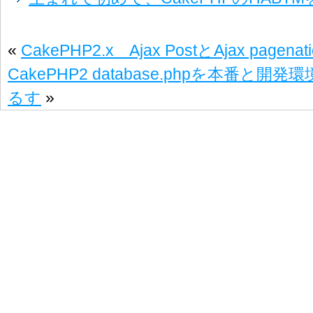
«
CakePHP2.x Ajax PostとAjax pagena
CakePHP2 database.phpを本番と開
るす
»