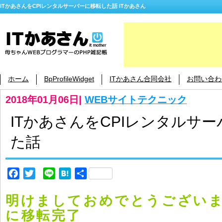
ITかあさんをCPIレンタルサーバーに移転した話 ITかあさん
ホーム
BpProfileWidget
ITかあさん合同会社
お問い合わ
2018年01月06日
|
WEBサイトテクニック
ITかあさんをCPIレンタルサ
た話
Facebook
Twitter
Line
Hatena
共
有
明けましておめでとうござい
に移転完了