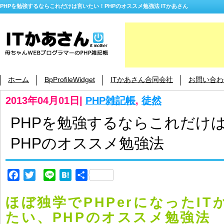
PHPを勉強するならこれだけは言いたい！PHPのオススメ勉強法 ITかあさん
ホーム
BpProfileWidget
ITかあさん合同会社
お問い合わ
2013年04月01日
|
PHP雑記帳
,
徒然
PHPを勉強するならこれだけ
PHPのオススメ勉強法
Facebook
Twitter
Line
Hatena
共
有
ほぼ独学でPHPerになったI
たい、PHPのオススメ勉強法