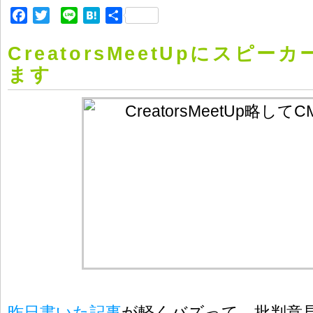
Facebook
Twitter
Line
Hatena
共
有
CreatorsMeetUpにスピ
ます
昨日書いた記事
が軽くバズって、批判意